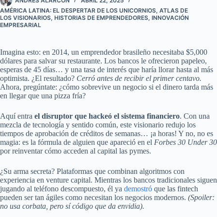
ANDRÉS ALARCÓN
ABRIL 22, 2025
AMÉRICA LATINA: EL DESPERTAR DE LOS UNICORNIOS
,
ATLAS DE
LOS VISIONARIOS
,
HISTORIAS DE EMPRENDEDORES
,
INNOVACIÓN
EMPRESARIAL
Imagina esto: en 2014, un emprendedor brasileño necesitaba $5,000
dólares para salvar su restaurante. Los bancos le ofrecieron papeleo,
esperas de 45 días… y una tasa de interés que haría llorar hasta al más
optimista. ¿El resultado?
Cerró antes de recibir el primer centavo.
Ahora, pregúntate: ¿cómo sobrevive un negocio si el dinero tarda más
en llegar que una pizza fría?
Aquí entra
el disruptor que hackeó el sistema financiero
. Con una
mezcla de tecnología y sentido común, este visionario redujo los
tiempos de aprobación de créditos de semanas… ¡a horas! Y no, no es
magia: es la fórmula de alguien que apareció en el
Forbes 30 Under 30
por reinventar cómo acceden al capital las pymes.
¿Su arma secreta? Plataformas que combinan algoritmos con
experiencia en venture capital. Mientras los bancos tradicionales siguen
jugando al teléfono descompuesto, él ya
demostró
que las fintech
pueden ser tan ágiles como necesitan los negocios modernos.
(Spoiler:
no usa corbata, pero sí código que da envidia).