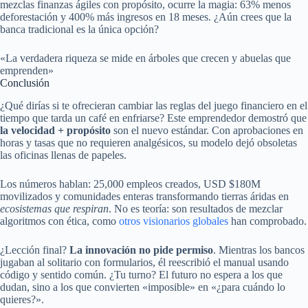
mezclas finanzas ágiles con propósito, ocurre la magia: 63% menos
deforestación y 400% más ingresos en 18 meses. ¿Aún crees que la
banca tradicional es la única opción?
«La verdadera riqueza se mide en árboles que crecen y abuelas que
emprenden»
Conclusión
¿Qué dirías si te ofrecieran cambiar las reglas del juego financiero en el
tiempo que tarda un café en enfriarse? Este emprendedor demostró que
la velocidad + propósito
son el nuevo estándar. Con aprobaciones en
horas y tasas que no requieren analgésicos, su modelo dejó obsoletas
las oficinas llenas de papeles.
Los números hablan: 25,000 empleos creados, USD $180M
movilizados y comunidades enteras transformando tierras áridas en
ecosistemas que respiran
. No es teoría: son resultados de mezclar
algoritmos con ética, como
otros visionarios globales
han comprobado.
¿Lección final?
La innovación no pide permiso
. Mientras los bancos
jugaban al solitario con formularios, él reescribió el manual usando
código y sentido común. ¿Tu turno? El futuro no espera a los que
dudan, sino a los que convierten «imposible» en «¿para cuándo lo
quieres?».