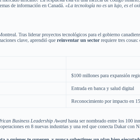
stemas de información en Canadá.
«La tecnología no es un lujo, es el 
ontreal. Tras liderar proyectos tecnológicos para el gobierno canadiens
rmaciones clave, aprendió que
reinventar un sector
requiere tres cosas:
$100 millones para expansión regi
Entrada en banca y salud digital
Reconocimiento por impacto en 1
frican Business Leadership Award
hasta ser nombrado entre los 100 inn
operaciones en 8 nuevas industrias y una red que conecta Dakar con Na
ta a quienes te superen, y nunca subestimes un plan bien ejecutad