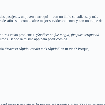
das pasajeras, un joven marroquí —con un título canadiense y más
s desafíos son como cafés: mejor servidos calientes y con un toque de
e otros veían problemas.
(Spoiler: no fue magia, fue pura terquedad
guimos usando la misma app para pedir comida.
mula
“fracasa rápido, escala más rápido”
en tu vida? Porque,
café fuerte y una obsesión por rediseñar reglas. A los 22 años, mientras