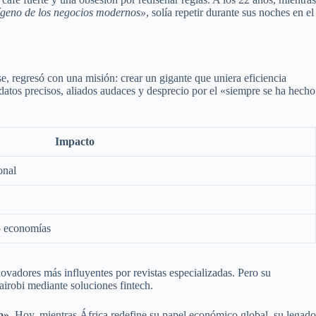
oxígeno de los negocios modernos»
, solía repetir durante sus noches en el
e, regresó con una misión: crear un gigante que uniera eficiencia
 datos precisos, aliados audaces y desprecio por el «siempre se ha hecho
Impacto
onal
5 economías
ovadores más influyentes por revistas especializadas. Pero su
irobi mediante soluciones fintech.
o»
. Hoy, mientras África redefine su papel económico global, su legado