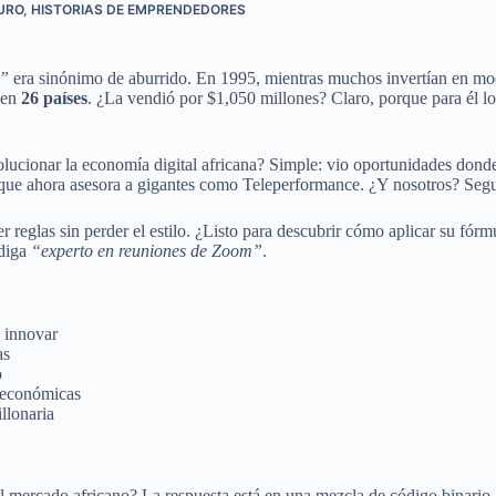
TURO
,
HISTORIAS DE EMPRENDEDORES
o”
era sinónimo de aburrido. En 1995, mientras muchos invertían en mo
 en
26 países
. ¿La vendió por $1,050 millones? Claro, porque para él lo
lucionar la economía digital africana? Simple: vio oportunidades dond
o que ahora asesora a gigantes como Teleperformance. ¿Y nosotros? Se
er reglas sin perder el estilo. ¿Listo para descubrir cómo aplicar su fór
 diga
“experto en reuniones de Zoom”
.
 innovar
as
o
s económicas
llonaria
l mercado africano? La respuesta está en una mezcla de código binario, 