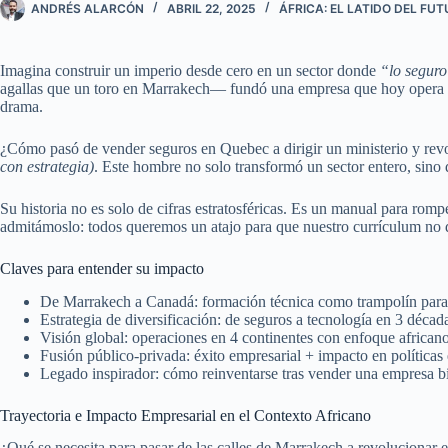
ANDRÉS ALARCÓN
ABRIL 22, 2025
ÁFRICA: EL LATIDO DEL FU
Imagina construir un imperio desde cero en un sector donde
“lo segur
agallas que un toro en Marrakech— fundó una empresa que hoy opera
drama.
¿Cómo pasó de vender seguros en Quebec a dirigir un ministerio y revo
con estrategia)
. Este hombre no solo transformó un sector entero, sin
Su historia no es solo de cifras estratosféricas. Es un manual para romp
admitámoslo: todos queremos un atajo para que nuestro currículum no
Claves para entender su impacto
De Marrakech a Canadá: formación técnica como trampolín para
Estrategia de diversificación: de seguros a tecnología en 3 décad
Visión global: operaciones en 4 continentes con enfoque african
Fusión público-privada: éxito empresarial + impacto en política
Legado inspirador: cómo reinventarse tras vender una empresa bi
Trayectoria e Impacto Empresarial en el Contexto Africano
¿Qué se necesita para pasar de las calles de Marrakech a revolucionar e