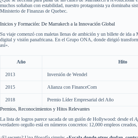
muchos soñaban con estabilidad, nuestro protagonista ya dominaba si
Ministerio de Finanzas de Quebec.
Inicios y Formación: De Marrakech a la Innovación Global
Su viaje comenzó con maletas llenas de ambición y un billete de ida a M
digital y visión panafricana. En el Grupo ONA, donde dirigió transfo
así».
Año
Hito
2013
Inversión de Wendel
2015
Alianza con FinanceCom
2018
Premio Líder Empresarial del Año
Premios, Reconocimientos y Hitos Relevantes
La lista de logros parece sacada de un guión de Hollywood: desde el
A
verdadero orgullo está en números concretos: 12,000 empleos creados, 
¿El secreto? Una filosofía simple:
«Escala donde otros dudan, contra