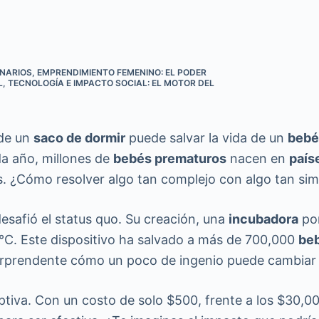
ONARIOS
,
EMPRENDIMIENTO FEMENINO: EL PODER
L
,
TECNOLOGÍA E IMPACTO SOCIAL: EL MOTOR DEL
 de un
saco de dormir
puede salvar la vida de un
bebé
da año, millones de
bebés prematuros
nacen en
país
s. ¿Cómo resolver algo tan complejo con algo tan sim
esafió el status quo. Su creación, una
incubadora
por
°C. Este dispositivo ha salvado a más de 700,000
be
orprendente cómo un poco de ingenio puede cambiar 
ruptiva. Con un costo de solo $500, frente a los $30,