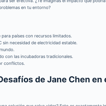
para ser efectiva. ¿Te imaginas el impacto que podr
 problemas en tu entorno?
e para países con recursos limitados.
sin necesidad de electricidad estable.
 mundo.
o con las incubadoras tradicionales.
r conflictos.
 Desafíos de Jane Chen en 
na solución que salva vidas? Esto es exactamente lo 