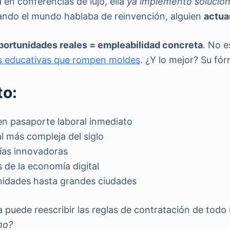
en conferencias de lujo, ella
ya implementó solucio
uando el mundo hablaba de reinvención, alguien
actua
portunidades reales = empleabilidad concreta
. No e
s educativas que rompen moldes
. ¿Y lo mejor? Su fór
to:
en pasaporte laboral inmediato
l más compleja del siglo
gías innovadoras
 de la economía digital
nidades hasta grandes ciudades
a puede reescribir las reglas de contratación de tod
mo?