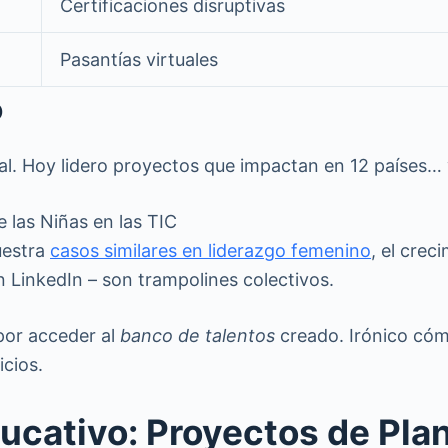
Certificaciones disruptivas
Pasantías virtuales
o
icial. Hoy lidero proyectos que impactan en 12 paíse
 las Niñas en las TIC
uestra
casos similares en liderazgo femenino
, el cre
 LinkedIn – son trampolines colectivos.
or acceder al
banco de talentos
creado. Irónico có
icios.
ducativo: Proyectos de Pla