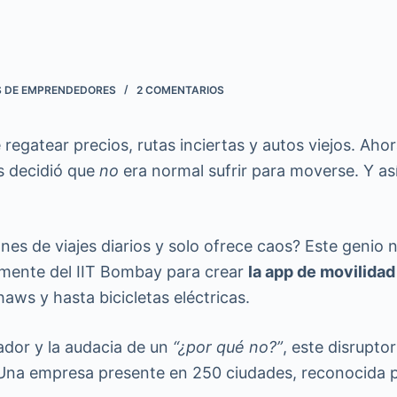
S DE EMPRENDEDORES
2 COMENTARIOS
regatear precios, rutas inciertas y autos viejos. Ahor
s decidió que
no
era normal sufrir para moverse. Y así
nes de viajes diarios y solo ofrece caos? Este genio
 mente del IIT Bombay para crear
la app de movilidad
aws y hasta bicicletas eléctricas.
ador y la audacia de un
“¿por qué no?”
, este disrupto
? Una empresa presente en 250 ciudades, reconocida